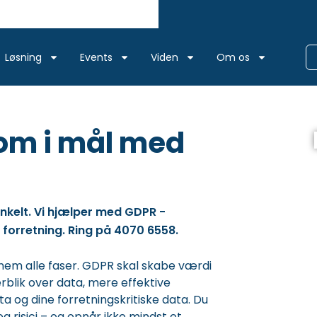
Løsning
Events
Viden
Om os
om i mål med
nkelt. Vi hjælper med GDPR -
 forretning. Ring på 4070 6558.
nnem alle faser. GDPR skal skabe værdi
rblik over data, mere effektive
a og dine forretningskritiske data. Du
 risici – og opnår ikke mindst et