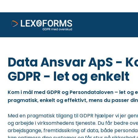
Data Ansvar ApS - K
GDPR - let og enkelt
Kom i mål med GDPR og Persondataloven – let og e
pragmatisk, enkelt og effektivt, mens du passer din
Med en pragmatisk tilgang til GDPR hjælper vi jer ge
og arbejde i virksomhedens tjeneste. Du får bedre ove
arbejdsgange, fremtidssikring af data, både persondat
kan optimere dine systemer og får styr på sikkerhed og