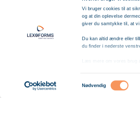
Vi bruger cookies til at sik
og at din oplevelse dermed
giver du samtykke til, at
Du kan altid ændre eller t
du finder i nederste venst
Læs mere om vores brug a
Samtykkevalg
Nødvendig