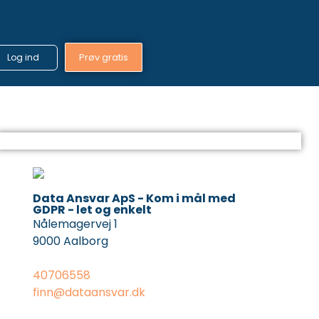
Prøv gratis
Log ind
Data Ansvar ApS - Kom i mål med
GDPR - let og enkelt
Nålemagervej 1
9000 Aalborg
40706558
finn@dataansvar.dk