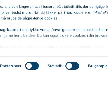
re, at siden fungerer, at vi baseret på statistik tilbyder de rigtige 
 bliver bedst mulig. Når du klikker på
Tillad valgte
eller
Tillad all
 vi må bruge de pågældende cookies.
ilbagekalde dit samtykke ved at fravælge cookies i cookieindstill
re hjørne her på siden. Du kan også blokere cookies i din browser
f cookies nedenfor – og om vores behandling af personoplysni
Præferencer
Statistik
Brugerople