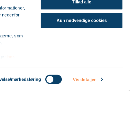
Tillad alle
informationer,
e
nedenfor,
Kun nødvendige cookies
ingerne, som
.
nger
her
.
Vil du vide mere?
velse/markedsføring
Vis detaljer