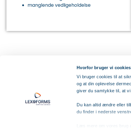
manglende vedligeholdelse
Hvorfor bruger vi cookie
"Jeg handler ikke et sted, hvis
Vi bruger cookies til at sik
og at din oplevelse dermed
87%
giver du samtykke til, at
Danskernes oplevelse af internetsikkerhed
Wilke, august 2019
Du kan altid ændre eller t
du finder i nederste venst
Læs mere om vores brug a