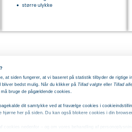
større ulykke
s?
 jeg har mistanke om, at it-sikkerh
re, at siden fungerer, at vi baseret på statistik tilbyder de rigtige 
 bliver bedst mulig. Når du klikker på
Tillad valgte
eller
Tillad all
 vi må bruge de pågældende cookies.
ilbagekalde dit samtykke ved at fravælge cookies i cookieindstill
re hjørne her på siden. Du kan også blokere cookies i din browser
f cookies nedenfor – og om vores behandling af personoplysni