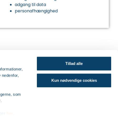
adgang til data
personafhængighed
eden er dårlig"
Tillad alle
informationer,
e
nedenfor,
Kun nødvendige cookies
ingerne, som
.
nger
her
.