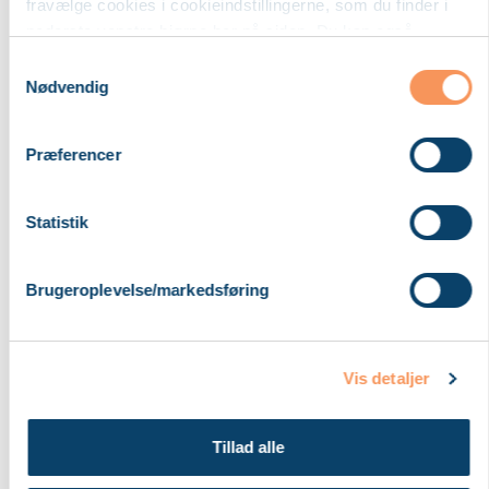
fravælge cookies i cookieindstillingerne, som du finder i
nederste venstre hjørne her på siden. Du kan også
blokere cookies i din browser.
Samtykkevalg
Nødvendig
Læs mere om vores brug af cookies nedenfor – og om
vores behandling af personoplysninger
her
.
Præferencer
Statistik
Brugeroplevelse/markedsføring
Vis detaljer
Tillad alle