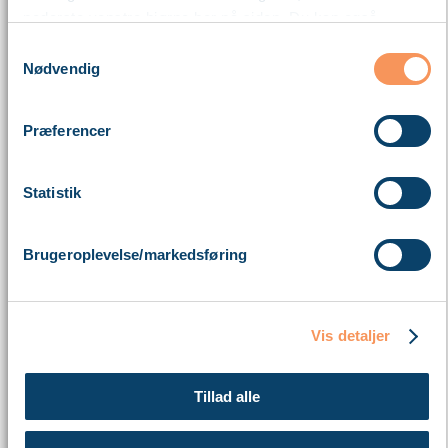
nederste venstre hjørne her på siden. Du kan også
blokere cookies i din browser.
Samtykkevalg
Nødvendig
Læs mere om vores brug af cookies nedenfor – og om
vores behandling af personoplysninger
her
.
Præferencer
Statistik
Brugeroplevelse/markedsføring
Vis detaljer
Tillad alle