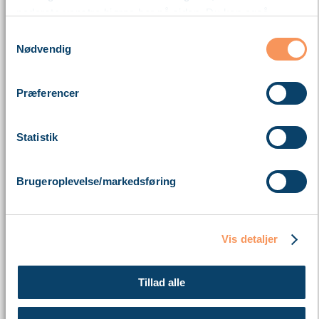
nederste venstre hjørne her på siden. Du kan også
blokere cookies i din browser.
Samtykkevalg
Nødvendig
Læs mere om vores brug af cookies nedenfor – og om
vores behandling af personoplysninger
her
.
Præferencer
Statistik
Brugeroplevelse/markedsføring
Vis detaljer
Tillad alle