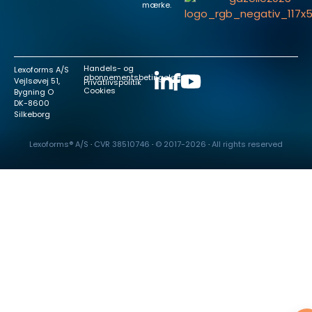
mærke.
Handels- og
Lexoforms A/S
abonnementsbetingelser
Vejlsøvej 51,
Privatlivspolitik
Cookies
Bygning O
DK-8600
Silkeborg
Lexoforms® A/S
·
CVR
38510746
·
© 2017-2026
·
All rights reserved