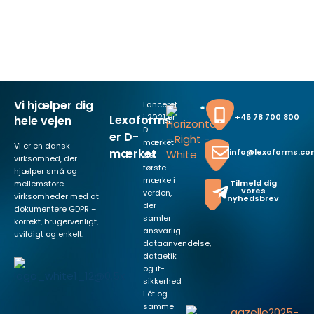
Vi hjælper dig
Lanceret
i 2021 er
+45 78 700 800
Lexoforms
hele vejen
D-
er D-
mærket
Vi er en dansk
mærket
info@lexoforms.c
det
virksomhed, der
første
hjælper små og
mærke i
Tilmeld dig
mellemstore
vores
verden,
virksomheder med at
nyhedsbrev
der
dokumentere GDPR –
samler
korrekt, brugervenligt,
ansvarlig
uvildigt og enkelt.
dataanvendelse,
dataetik
og it-
sikkerhed
i ét og
samme