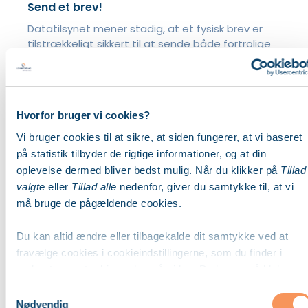
Send et brev!
Datatilsynet mener stadig, at et fysisk brev er
tilstrækkeligt sikkert til at sende både fortrolige
og følsomme personoplysninger, selvom det dog
Læs Mere
Hvorfor bruger vi cookies?
Vi bruger cookies til at sikre, at siden fungerer, at vi baseret
på statistik tilbyder de rigtige informationer, og at din
oplevelse dermed bliver bedst mulig. Når du klikker på
Tillad
valgte
eller
Tillad alle
nedenfor, giver du samtykke til, at vi
må bruge de pågældende cookies.
Du kan altid ændre eller tilbagekalde dit samtykke ved at
fravælge cookies i cookieindstillingerne, som du finder i
Nyt fra Datatilsynet
nederste venstre hjørne her på siden. Du kan også blokere
Datatilsynet laver tilsyn
cookies i din browser.
Samtykkevalg
På baggrund af en koordineret undersøgelse,
Nødvendig