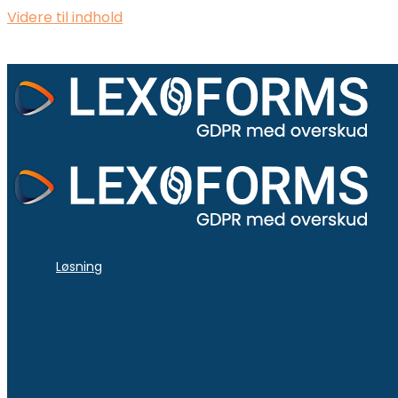
Videre til indhold
Løsning