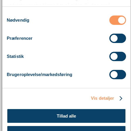
nederste venstre hjørne her på siden. Du kan også
blokere cookies i din browser.
Samtykkevalg
Nødvendig
Læs mere om vores brug af cookies nedenfor – og om
vores behandling af personoplysninger
her
.
Præferencer
Statistik
Brugeroplevelse/markedsføring
Vis detaljer
Tillad alle