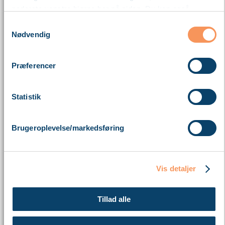
nederste venstre hjørne her på siden. Du kan også
blokere cookies i din browser.
Samtykkevalg
Nødvendig
Læs mere om vores brug af cookies nedenfor – og om
vores behandling af personoplysninger
her
.
Præferencer
Statistik
Brugeroplevelse/markedsføring
Vis detaljer
Tillad alle