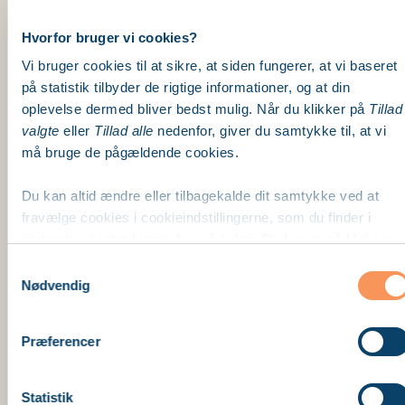
Hvorfor bruger vi cookies?
Vi bruger cookies til at sikre, at siden fungerer, at vi baseret
på statistik tilbyder de rigtige informationer, og at din
oplevelse dermed bliver bedst mulig. Når du klikker på
Tillad
valgte
eller
Tillad alle
nedenfor, giver du samtykke til, at vi
må bruge de pågældende cookies.
Du kan altid ændre eller tilbagekalde dit samtykke ved at
fravælge cookies i cookieindstillingerne, som du finder i
nederste venstre hjørne her på siden. Du kan også blokere
cookies i din browser.
Samtykkevalg
Nødvendig
Læs mere om vores brug af cookies nedenfor – og om vores
behandling af personoplysninger
her
.
Præferencer
Statistik