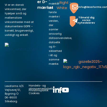
er D-
mærket
Vi er en dansk
mærket
info@lexoforms.c
det
virksomhed, der
første
hjælper små og
mærke i
Tilmeld dig
mellemstore
vores
verden,
virksomheder med at
nyhedsbrev
der
dokumentere GDPR –
samler
korrekt, brugervenligt,
ansvarlig
uvildigt og enkelt.
dataanvendelse,
dataetik
og it-
sikkerhed
i ét og
samme
mærke.
Handels- og
Lexoforms A/S
abonnementsbetingelser
Vejlsøvej 51,
Privatlivspolitik
Cookies
Bygning O
DK-8600
Silkeborg