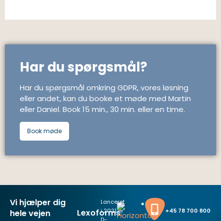
Har du spørgsmål?
Har du spørgsmål omkring GDPR, vores løsning
eller andet, kan du booke et møde med Martin
eller Daniel. Book 15 min., 30 min. eller en time.
Book møde
Vi hjælper dig
Lanceret
i 2021 er
+45 78 700 800
Lexoforms
hele vejen
D-