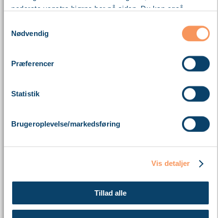
nederste venstre hjørne her på siden. Du kan også
blokere cookies i din browser.
Samtykkevalg
Nødvendig
Læs mere om vores brug af cookies nedenfor – og om
vores behandling af personoplysninger
her
.
Præferencer
Statistik
Brugeroplevelse/markedsføring
Vis detaljer
Tillad alle