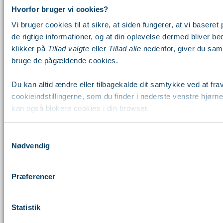
Hvorfor bruger vi cookies?
Vi bruger cookies til at sikre, at siden fungerer, at vi baseret p
de rigtige informationer, og at din oplevelse dermed bliver be
klikker på
Tillad valgte
eller
Tillad alle
nedenfor, giver du samt
bruge de pågældende cookies.
Du kan altid ændre eller tilbagekalde dit samtykke ved at fra
cookieindstillingerne, som du finder i nederste venstre hjørn
kan også blokere cookies i din browser.
Læs mere om vores brug af cookies nedenfor – og om vores 
Samtykkevalg
personoplysninger
her
.
Nødvendig
Præferencer
Statistik